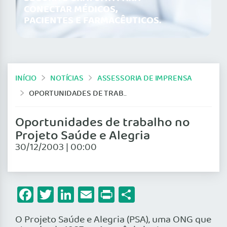
CONECTAR MÉDICOS,
PACIENTES E FARMACÊUTICOS.
INÍCIO
NOTÍCIAS
ASSESSORIA DE IMPRENSA
OPORTUNIDADES DE TRABALHO NO PROJETO SAÚDE E ALEGRIA
Oportunidades de trabalho no
Projeto Saúde e Alegria
30/12/2003 | 00:00
Facebook
Twitter
LinkedIn
Email
Print
Share
O Projeto Saúde e Alegria (PSA), uma ONG que