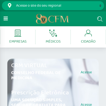
EMPRESAS
MÉDICOS
CIDADÃO
CRM VIRTUAL
CONSELHO FEDERAL DE
Acesse
MEDICINA
Prescrição Eletrônica
UMA SOLUÇÃO SIMPLES,
SEGURA E GRATUITA PARA
Acesse