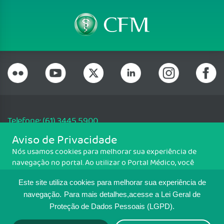
Telefone: (61) 3445 5900
Email: cfm@portalmedico.org.br
Aviso de Privacidade
SGAS 616, Conjunto D, Lote 115, L2 Sul, Brasília/DF - CEP: 70200-760 -
Nós usamos cookies para melhorar sua experiência de
CNPJ: 33.583.550/0001-30
navegação no portal. Ao utilizar o Portal Médico, você
Copyright CFM. Todos os direitos reservados.
concorda com a política de monitoramento de cookies.
Este site utiliza cookies para melhorar sua experiência de
Para ter mais informações sobre como isso é feito, acesse
MAPA DO SITE
Política de cookies
. Se você concorda, clique em ACEITO.
navegação.
Para mais detalhes,acesse a Lei Geral de
Proteção de Dados Pessoais (LGPD).
TRANSPARÊNCIA E PRESTAÇÃO DE