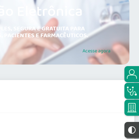
ão Eletrônica
LES, SEGURA E GRATUITA PARA
, PACIENTES E FARMACÊUTICOS.
Acesse
agora