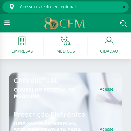
EMPRESAS
MÉDICOS
CIDADÃO
CRM VIRTUAL
CONSELHO FEDERAL DE
Acesse
MEDICINA
Prescrição Eletrônica
UMA SOLUÇÃO SIMPLES,
SEGURA E GRATUITA PARA
Acesse