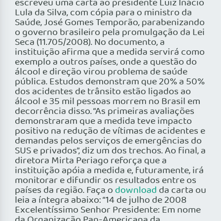
escreveu uma carta ao presidente Luiz Inácio
Lula da Silva, com cópia para o ministro da
Saúde, José Gomes Temporão, parabenizando
o governo brasileiro pela promulgação da Lei
Seca (11.705/2008). No documento, a
instituição afirma que a medida servirá como
exemplo a outros países, onde a questão do
álcool e direção virou problema de saúde
pública. Estudos demonstram que 20% a 50%
dos acidentes de trânsito estão ligados ao
álcool e 35 mil pessoas morrem no Brasil em
decorrência disso. “As primeiras avaliações
demonstraram que a medida teve impacto
positivo na redução de vítimas de acidentes e
demandas pelos serviços de emergências do
SUS e privados”, diz um dos trechos. Ao final, a
diretora Mirta Periago reforça que a
instituição apóia a medida e, futuramente, irá
monitorar e difundir os resultados entre os
países da região. Faça o
download
da carta ou
leia a íntegra abaixo: “14 de julho de 2008
Excelentíssimo Senhor Presidente: Em nome
da Organização Pan-Americana da