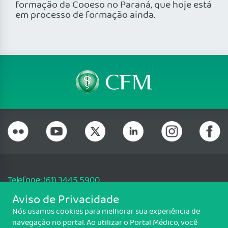
formação da Cooeso no Paraná, que hoje está
em processo de formação ainda.
Telefone: (61) 3445 5900
Email: cfm@portalmedico.org.br
Aviso de Privacidade
SGAS 616, Conjunto D, Lote 115, L2 Sul, Brasília/DF - CEP: 70200-760 -
Nós usamos cookies para melhorar sua experiência de
CNPJ: 33.583.550/0001-30
navegação no portal. Ao utilizar o Portal Médico, você