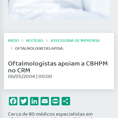
CONECTAR MÉDICOS,
PACIENTES E FARMACÊUTICOS.
INÍCIO
NOTÍCIAS
ASSESSORIA DE IMPRENSA
OFTALMOLOGISTAS APOIAM A CBHPM NO CRM
Oftalmologistas apoiam a CBHPM
no CRM
06/05/2004 | 00:00
Facebook
Twitter
LinkedIn
Email
Print
Share
Cerca de 80 médicos especialistas em