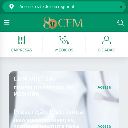
EMPRESAS
MÉDICOS
CIDADÃO
CRM VIRTUAL
CONSELHO FEDERAL DE
Acesse
MEDICINA
Prescrição Eletrônica
UMA SOLUÇÃO SIMPLES,
SEGURA E GRATUITA PARA
Acesse