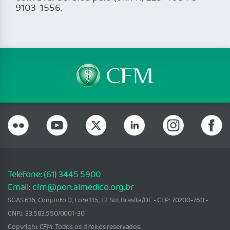
Telefone: (61) 3445 5900
Email: cfm@portalmedico.org.br
SGAS 616, Conjunto D, Lote 115, L2 Sul, Brasília/DF - CEP: 70200-760 -
CNPJ: 33.583.550/0001-30
Copyright CFM. Todos os direitos reservados.