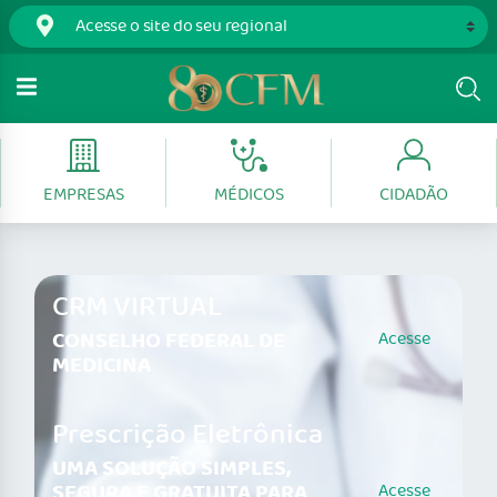
EMPRESAS
MÉDICOS
CIDADÃO
CRM VIRTUAL
CONSELHO FEDERAL DE
Acesse
MEDICINA
Prescrição Eletrônica
UMA SOLUÇÃO SIMPLES,
SEGURA E GRATUITA PARA
Acesse