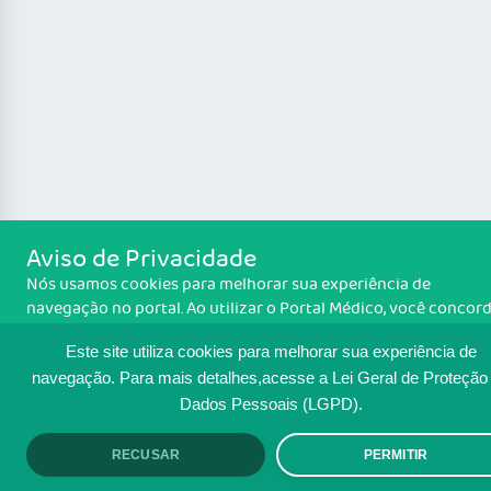
Aviso de Privacidade
Nós usamos cookies para melhorar sua experiência de
navegação no portal. Ao utilizar o Portal Médico, você concor
com a política de monitoramento de cookies. Para ter mais
Este site utiliza cookies para melhorar sua experiência de
Política de cooki
informações sobre como isso é feito, acesse
Se você concorda, clique em ACEITO.
navegação.
Para mais detalhes,acesse a Lei Geral de Proteção
Dados Pessoais (LGPD).
RECUSAR
PERMITIR
ACEITO