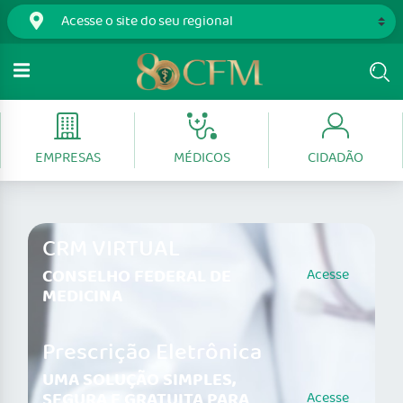
EMPRESAS
MÉDICOS
CIDADÃO
CRM VIRTUAL
CONSELHO FEDERAL DE
Acesse
MEDICINA
Prescrição Eletrônica
UMA SOLUÇÃO SIMPLES,
SEGURA E GRATUITA PARA
Acesse