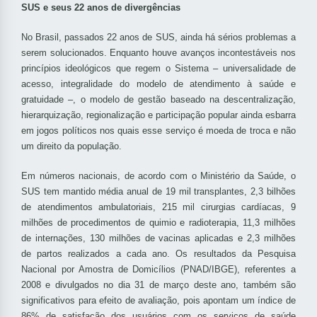
SUS e seus 22 anos de divergências
No Brasil, passados 22 anos de SUS, ainda há sérios problemas a
serem solucionados. Enquanto houve avanços incontestáveis nos
princípios ideológicos que regem o Sistema – universalidade de
acesso, integralidade do modelo de atendimento à saúde e
gratuidade –, o modelo de gestão baseado na descentralização,
hierarquização, regionalização e participação popular ainda esbarra
em jogos políticos nos quais esse serviço é moeda de troca e não
um direito da população.
Em números nacionais, de acordo com o Ministério da Saúde, o
SUS tem mantido média anual de 19 mil transplantes, 2,3 bilhões
de atendimentos ambulatoriais, 215 mil cirurgias cardíacas, 9
milhões de procedimentos de quimio e radioterapia, 11,3 milhões
de internações, 130 milhões de vacinas aplicadas e 2,3 milhões
de partos realizados a cada ano. Os resultados da Pesquisa
Nacional por Amostra de Domicílios (PNAD/IBGE), referentes a
2008 e divulgados no dia 31 de março deste ano, também são
significativos para efeito de avaliação, pois apontam um índice de
86% de satisfação dos usuários com os serviços de saúde