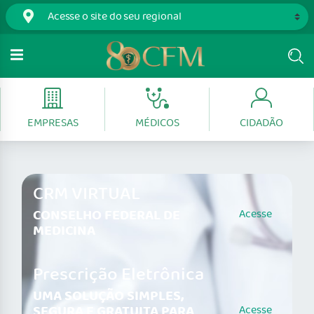
EMPRESAS
MÉDICOS
CIDADÃO
CRM VIRTUAL
CONSELHO FEDERAL DE
Acesse
MEDICINA
Prescrição Eletrônica
UMA SOLUÇÃO SIMPLES,
SEGURA E GRATUITA PARA
Acesse