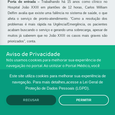
Porta de entrada –
Trabalhando há 15 anos como clínico no
Hospital João XXIII em plantões de 12 horas, Carlos William
Delfim avalia que existe uma falência no sistema de saúde, o que
afeta o serviço de pronto-atendimento. “Como a resolução dos
problemas é mais rápida na Urgência/Emergência, os pacientes
acabam buscando o serviço e gerando uma sobrecarga, apesar de
muitos já saberem que no João XXIII os casos mais graves são
priorizados”, conta.
Aviso de Privacidade
Para Carlos, é preciso que ocorra uma mudança em todo o
sistema. “Salários melhores, menos horas de trabalho para ter
Nós usamos cookies para melhorar sua experiência de
tempo de se reciclar e incentivos para a qualificação”, indica. Ele
navegação no portal. Ao utilizar o Portal Médico, você
também alerta sobre a relação conflituosa existente entre os
concorda com a política de monitoramento de cookies.
médicos e os gestores das instituições de saúde. “Muitas vezes a
Este site utiliza cookies para melhorar sua experiência de
Para ter mais informações sobre como isso é feito, acesse
parte humana é deixada de lado pelos administradores. Quando
Política de cookies
. Se você concorda, clique em ACEITO.
navegação.
Para mais detalhes,acesse a Lei Geral de
tenho um caso complicado nas mãos não penso se estou
Proteção de Dados Pessoais (LGPD).
gastando muito. Quero apenas salvar uma vida”, expõe.
RECUSAR
PERMITIR
ACEITO
Na opinião do profissional que se dedica há tanto tempo ao
serviço, se o SUS e os planos de saúde tivessem sistemas mais
modernos e dessem mais atenção à prevenção e ao atendimento