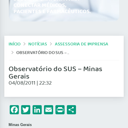
CONECTAR MÉDICOS,
PACIENTES E FARMACÊUTICOS.
INÍCIO
NOTÍCIAS
ASSESSORIA DE IMPRENSA
OBSERVATÓRIO DO SUS – MINAS GERAIS
Observatório do SUS – Minas
Gerais
04/08/2011 | 22:32
Facebook
Twitter
LinkedIn
Email
Print
Share
Minas Gerais