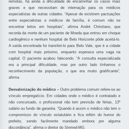
remotas, há ainda a dificuldade de encaminhar os casos mais
graves e que necessitam de internação para os médicos
especialistas de outras cidades. “Apesar de existirem pactuações
entre especialistas e médicos de família, é comum não se
encontrar leitos em hospitais”, afirma André Christiano, que
recorda da morte de um paciente de Moeda que entrou em choque
cardiogênico e nenhum hospital de Belo Horizonte pôde aceitá-lo.
A saída encontrada foi transferi-lo para Belo Vale, que é a cidade
com hospital mais próximo, enquanto esperava uma vaga na
capital. O paciente acabou falecendo. “A consulta especializada
era a principal dificuldade, mas por outro lado tínhamos o
reconhecimento da população, o que era muito gratificante”,
afirma.
Desvalorização do médico –
Outro problema comum refere-se ao
vínculo empregatício. Em cidades onde o médico é contratado e
não concursado, o profissional não tem previsão de férias, 13º
salário ou fundo de garantia. “Quando é assim o médico não tem o
compromisso do vínculo estatutário e fica refém do humor do
prefeito, sendo facilmente mandado embora por alguma
discordância”, afirma o diretor do Sinmed-MG.