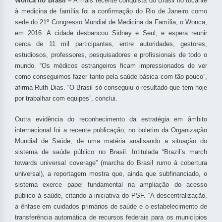
Wonca no Brasil –
A mais recente conquista do Brasil no tocante
à medicina de família foi a confirmação do Rio de Janeiro como
sede do 21º Congresso Mundial de Medicina da Família, o Wonca,
em 2016. A cidade desbancou Sidney e Seul, e espera reunir
cerca de 11 mil participantes, entre autoridades, gestores,
estudiosos, professores, pesquisadores e profissionais de todo o
mundo. “Os médicos estrangeiros ficam impressionados de ver
como conseguimos fazer tanto pela saúde básica com tão pouco”,
afirma Ruth Dias. “O Brasil só conseguiu o resultado que tem hoje
por trabalhar com equipes”, conclui.
Outra evidência do reconhecimento da estratégia em âmbito
internacional foi a recente publicação, no boletim da Organização
Mundial de Saúde, de uma matéria analisando a situação do
sistema de saúde público no Brasil. Intitulada “Brazil’s march
towards universal coverage” (marcha do Brasil rumo à cobertura
universal), a reportagem mostra que, ainda que subfinanciado, o
sistema exerce papel fundamental na ampliação do acesso
público à saúde, citando a iniciativa do PSF. “A descentralização,
a ênfase em cuidados primários de saúde e o estabelecimento de
transferência automática de recursos federais para os municípios