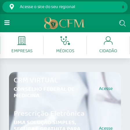
EMPRESAS
MÉDICOS
CIDADÃO
CRM VIRTUAL
CONSELHO FEDERAL DE
Acesse
MEDICINA
Prescrição Eletrônica
UMA SOLUÇÃO SIMPLES,
SEGURA E GRATUITA PARA
Acesse