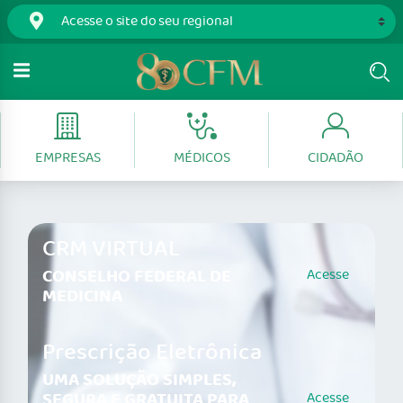
EMPRESAS
MÉDICOS
CIDADÃO
CRM VIRTUAL
CONSELHO FEDERAL DE
Acesse
MEDICINA
Prescrição Eletrônica
UMA SOLUÇÃO SIMPLES,
SEGURA E GRATUITA PARA
Acesse