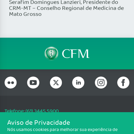
Serafim Domingues Lanzieri, Presidente do
CRM-MT – Conselho Regional de Medicina de
Mato Grosso
Telefone: (61) 3445 5900
Email: cfm@portalmedico.org.br
Aviso de Privacidade
SGAS 616, Conjunto D, Lote 115, L2 Sul, Brasília/DF - CEP: 70200-760 -
Nós usamos cookies para melhorar sua experiência de