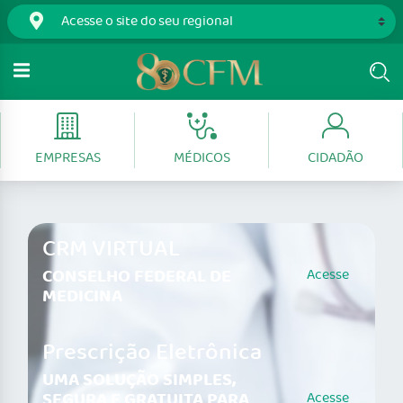
EMPRESAS
MÉDICOS
CIDADÃO
CRM VIRTUAL
CONSELHO FEDERAL DE
Acesse
MEDICINA
Prescrição Eletrônica
UMA SOLUÇÃO SIMPLES,
SEGURA E GRATUITA PARA
Acesse