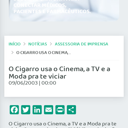
CONECTAR MÉDICOS,
PACIENTES E FARMACÊUTICOS.
INÍCIO
NOTÍCIAS
ASSESSORIA DE IMPRENSA
O CIGARRO USA O CINEMA, A TV E A MODA PRA TE VICIAR
O Cigarro usa o Cinema, a TV e a
Moda pra te viciar
09/06/2003 | 00:00
Facebook
Twitter
LinkedIn
Email
Print
Share
O Cigarro usa o Cinema, a TV e a Moda pra te