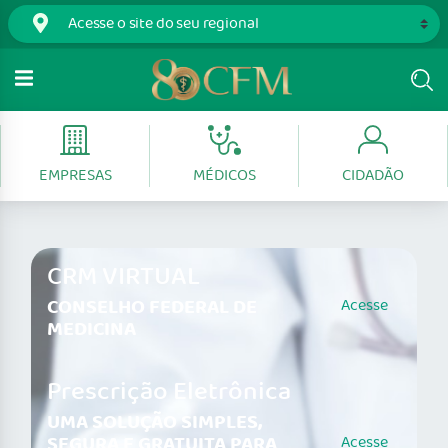
EMPRESAS
MÉDICOS
CIDADÃO
CRM VIRTUAL
CONSELHO FEDERAL DE
Acesse
MEDICINA
Prescrição Eletrônica
UMA SOLUÇÃO SIMPLES,
SEGURA E GRATUITA PARA
Acesse