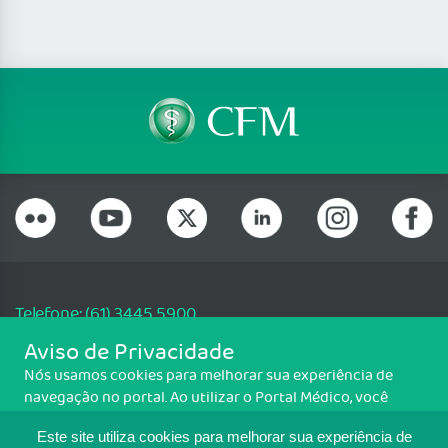
Telefone: (61) 3445 5900
Email: cfm@portalmedico.org.br
Aviso de Privacidade
SGAS 616, Conjunto D, Lote 115, L2 Sul, Brasília/DF - CEP: 70200-760 -
Nós usamos cookies para melhorar sua experiência de
CNPJ: 33.583.550/0001-30
navegação no portal. Ao utilizar o Portal Médico, você
Copyright CFM. Todos os direitos reservados.
concorda com a política de monitoramento de cookies.
Este site utiliza cookies para melhorar sua experiência de
Para ter mais informações sobre como isso é feito, acesse