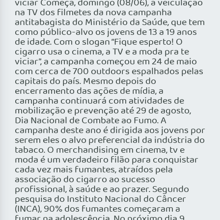
viciar Começa, domingo (08/06), a veiculação
na TV dos filmetes da nova campanha
antitabagista do Ministério da Saúde, que tem
como público-alvo os jovens de 13 a 19 anos
de idade. Com o slogan “Fique esperto! O
cigarro usa o cinema, a TV e a moda pra te
viciar”, a campanha começou em 24 de maio
com cerca de 700 outdoors espalhados pelas
capitais do país. Mesmo depois do
encerramento das ações de mídia, a
campanha continuará com atividades de
mobilização e prevenção até 29 de agosto,
Dia Nacional de Combate ao Fumo. A
campanha deste ano é dirigida aos jovens por
serem eles o alvo preferencial da indústria do
tabaco. O merchandising em cinema, tv e
moda é um verdadeiro filão para conquistar
cada vez mais fumantes, atraídos pela
associação do cigarro ao sucesso
profissional, à saúde e ao prazer. Segundo
pesquisa do Instituto Nacional do Câncer
(INCA), 90% dos fumantes começaram a
fumar na adolescência. No próximo dia 9,