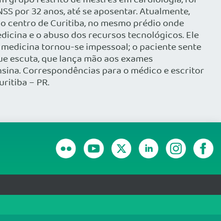
m grupo restrito de mestres em cardiologia, foi
SS por 32 anos, até se aposentar. Atualmente,
o centro de Curitiba, no mesmo prédio onde
edicina e o abuso dos recursos tecnológicos. Ele
 medicina tornou-se impessoal; o paciente sente
que escuta, que lança mão aos exames
nsina. Correspondências para o médico e escritor
ritiba – PR.
RANSPARÊNCIA E PRESTAÇÃO DE CONTAS