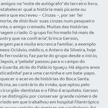
igos na “noite de autógrafo” do terceiro livro,
 estabelecer qual a história mais picante ou
eira que escreveu – Cinzas –, por ser Ter
morte, de distribuir suas cinzas num pesqueiro
ente, o amigo cremado. Muitas das histórias
nagem criado. O grupo foi formado há mais de
ountry que na confraria”, brinca Gerson,
margem para muita encrenca familiar, a exemplo
os Octávio, médico, e Antero da Silveira, hoje
do Ferroviário, faz parte do grupo desde o início,
 Depois, a “pelada” passou para o campo do
 Guarda, atrás do Palácio Iguaçu. Há alguns anos
esticadinha” para uma carninha e um bate-papo.
quecer o acervo de histórias do Boca Santa.
cina, ao contrário do irmão, que optou pelo
cirurgiãs-dentistas e o filho é arquiteto. Gerson
e se distingüiu por conservar grande número de
eríodo em que trabalhou em hospital filantrópico