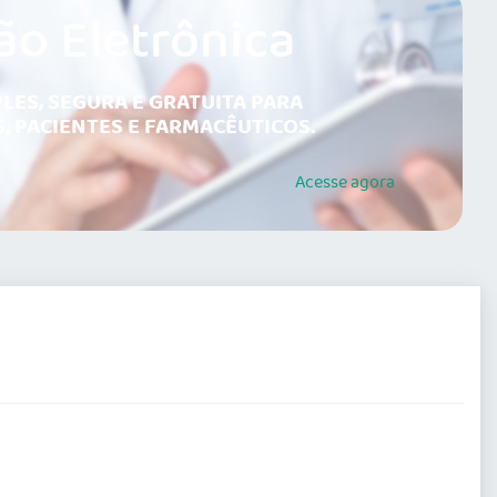
ão Eletrônica
LES, SEGURA E GRATUITA PARA
, PACIENTES E FARMACÊUTICOS.
Acesse
agora