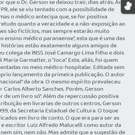
que o Dr. Gerson se deixou trair, dias atrás. Ao
R, ele se viu tentado com a possibilidade de
 mas o médico antecipa que, se for positiva
obretudo quanto a veracidade e a não-exposição ao
es são fictícios, mas sempre estarão muito
 do ensino médico paranaense”, esta que é uma das
s histórias estão exatamente alguns amigos de
eu colega de INSS José Camargo Lima Filho e dois
Maria Garmatter, o “Joca”. Este, aliás, foi quem
bientadas no meio médico-hospitalar. Editada sem
óprio lançamento da primeira publicação. O autor
nacional” da obra. O mesmo espírito prevaleceu
or Carlos Alberto Sanches. Porém, Gerson
 de um livro só”. Além da repercussão positiva
ribuição em livrarias de outros centros, Gerson
9, da Secretaria Estadual de Cultura. O toque
cados em livro de conto. O que era para ser as
o e escritor Luiz Alfredo Malucelli como autor da
iz nem sim, nem não. Mas admite que a sugestão de