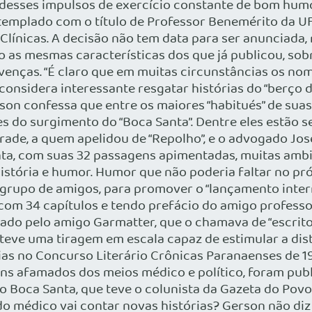
desses impulsos de exercício constante de bom humor 
emplado com o título de Professor Benemérito da UFP
 Clínicas. A decisão não tem data para ser anunciada,
ão as mesmas características dos que já publicou, s
venças. “É claro que em muitas circunstâncias os nom
 considera interessante resgatar histórias do “berço
son confessa que entre os maiores “habitués” de sua
 do surgimento do “Boca Santa”. Dentre eles estão s
rade, a quem apelidou de “Repolho”, e o advogado José 
Santa, com suas 32 passagens apimentadas, muitas am
istória e humor. Humor que não poderia faltar no pr
 grupo de amigos, para promover o “lançamento inter
 com 34 capítulos e tendo prefácio do amigo profess
do pelo amigo Garmatter, que o chamava de “escritor
 teve uma tiragem em escala capaz de estimular a dist
s no Concurso Literário Crônicas Paranaenses de 199
s afamados dos meios médico e político, foram publi
ro do Boca Santa, que teve o colunista da Gazeta do Pov
” do médico vai contar novas histórias? Gerson não d