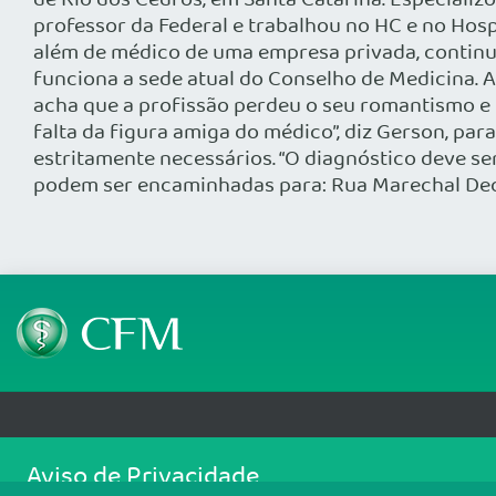
de Rio dos Cedros, em Santa Catarina. Especializo
professor da Federal e trabalhou no HC e no Hosp
além de médico de uma empresa privada, continu
funciona a sede atual do Conselho de Medicina. A
acha que a profissão perdeu o seu romantismo e 
falta da figura amiga do médico”, diz Gerson, pa
estritamente necessários. “O diagnóstico deve se
podem ser encaminhadas para: Rua Marechal Deodor
Telefone: (61) 3445 5900
Email: cfm@portalmedico.o
Aviso de Privacidade
SGAS 616, Conjunto D, Lote 115, L2 Sul, Brasília/DF - CEP: 70200-760 - CNPJ