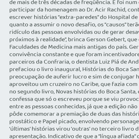
de mais de três décadas de freqüência. E foi num 
participar da homenagem ao Dr. Acir Rachid, cont
escrever histórias “extra-paredes” do Hospital de
quanto a assumir o novo desafio, os “causos” ter
ridículo das pessoas envolvidas ou de gerar desa
próximos à realidade”, brinca Gerson Gebert, que
Faculdades de Medicina mais antigas do país. Ger
convivência constante e que foram incentivadores
parceiros da Confraria, o dentista Luiz Piá de And
prefaciou o livro inaugural, Histórias do Boca 
preocupação de auferir lucro e sim de conjugar h
aproveitou um cruzeiro no Caribe, que fazia com
no segundo livro, Novas histórias do Boca Santa,
confessa que só o escreveu porque se viu provoca
entre as pessoas conhecidas, já que a edição não
pôde comemorar a premiação de duas das história
prostático e Papel picado, envolvendo personagen
‘últimas’ histórias virou ‘outras’ no terceiro liv
apresentação. Indicativo de que a “língua afiada