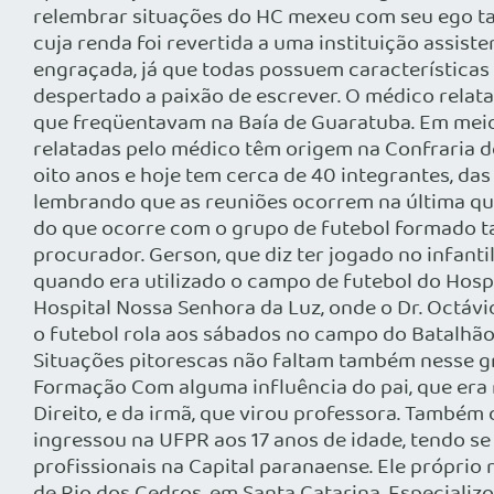
relembrar situações do HC mexeu com seu ego tan
cuja renda foi revertida a uma instituição assiste
engraçada, já que todas possuem características e
despertado a paixão de escrever. O médico relata
que freqüentavam na Baía de Guaratuba. Em meio a
relatadas pelo médico têm origem na Confraria 
oito anos e hoje tem cerca de 40 integrantes, das 
lembrando que as reuniões ocorrem na última qui
do que ocorre com o grupo de futebol formado ta
procurador. Gerson, que diz ter jogado no infantil 
quando era utilizado o campo de futebol do Hospi
Hospital Nossa Senhora da Luz, onde o Dr. Octávi
o futebol rola aos sábados no campo do Batalhão 
Situações pitorescas não faltam também nesse gru
Formação Com alguma influência do pai, que era 
Direito, e da irmã, que virou professora. Também o
ingressou na UFPR aos 17 anos de idade, tendo 
profissionais na Capital paranaense. Ele próprio