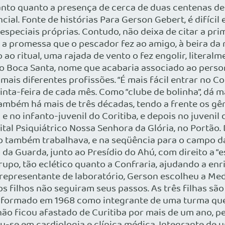
to quanto a presença de cerca de duas centenas de am
ncial. Fonte de histórias Para Gerson Gebert, é difícil
speciais próprias. Contudo, não deixa de citar a prim
 a promessa que o pescador fez ao amigo, à beira da 
o ritual, uma rajada de vento o fez engolir, literalm
do Boca Santa, nome que acabaria associado ao perso
mais diferentes profissões. “É mais fácil entrar no C
nta-feira de cada mês. Como “clube de bolinha”, dá 
mbém há mais de três décadas, tendo a frente os gême
e no infanto-juvenil do Coritiba, e depois no juvenil 
tal Psiquiátrico Nossa Senhora da Glória, no Portão.
o também trabalhava, e na seqüência para o campo da
da Guarda, junto ao Presídio do Ahú, com direito a “
po, tão eclético quanto a Confraria, ajudando a enri
representante de laboratório, Gerson escolheu a Medi
s filhos não seguiram seus passos. As três filhas são 
se formado em 1968 como integrante de uma turma qu
 não ficou afastado de Curitiba por mais de um ano, p