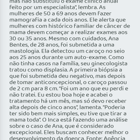
mas não substituiu o exame clínico anual
feito por um especialista”, lembra. As
mulheres de 50 a 69 anos devem fazer
mamografia a cada dois anos. Ele alerta que
mulheres com histórico familiar de câncer de
mama devem começar a realizar exames aos
30 ou 35 anos. Mesmo com cuidados, Ana
Bentes, de 28 anos, foi submetida a uma
mastologia. Ela detectou um caroço no seio
aos 25 anos durante um auto-exame. Como
não tinha casos na família, seu ginecologista
tratou como displasia. A primeira biópsia a
que foi submetida deu negativo, mas depois
de tomar anticoncepcional, o caroço passou
de 2 cm para 8 cm. “Foi um ano que eu perdi e
não tratei. Eu estou boa hoje e acabei o
tratamento há um mês, mas só devo receber
alta depois de cinco anos”, lamenta. “Poderia
ter sido bem mais simples, eu tive que tirar a
mama toda”. O Inca está fazendo uma análise
sobre o caso de Ana, que é considerado
excepcional. Eles buscam conhecer melhor o
desenvolvimento da doença. Fonte: Agência