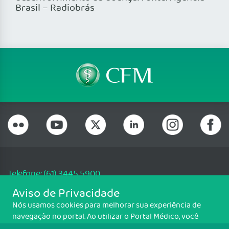
Brasil – Radiobrás
Telefone: (61) 3445 5900
Email: cfm@portalmedico.org.br
Aviso de Privacidade
SGAS 616, Conjunto D, Lote 115, L2 Sul, Brasília/DF - CEP: 70200-760 -
Nós usamos cookies para melhorar sua experiência de
CNPJ: 33.583.550/0001-30
navegação no portal. Ao utilizar o Portal Médico, você
Copyright CFM. Todos os direitos reservados.
concorda com a política de monitoramento de cookies.