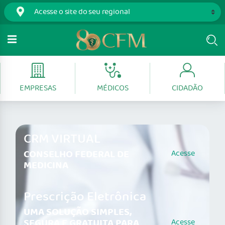
EMPRESAS
MÉDICOS
CIDADÃO
CRM VIRTUAL
CONSELHO FEDERAL DE
Acesse
MEDICINA
Prescrição Eletrônica
UMA SOLUÇÃO SIMPLES,
SEGURA E GRATUITA PARA
Acesse