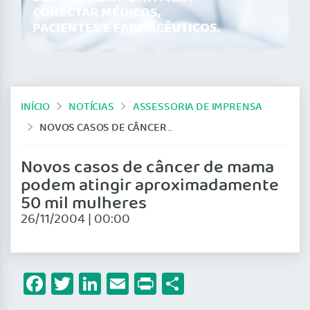
CONECTAR MÉDICOS,
PACIENTES E FARMACÊUTICOS.
INÍCIO
NOTÍCIAS
ASSESSORIA DE IMPRENSA
NOVOS CASOS DE CÂNCER DE MAMA PODEM ATINGIR APROXIMADAMENTE 50 MIL MULHERES
Novos casos de câncer de mama
podem atingir aproximadamente
50 mil mulheres
26/11/2004 | 00:00
Facebook
Twitter
LinkedIn
Email
Print
Share