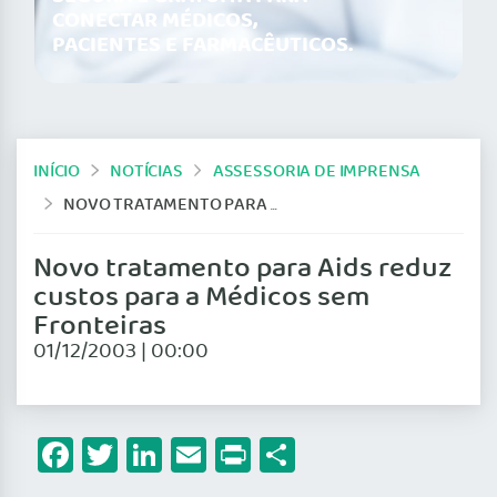
CONECTAR MÉDICOS,
PACIENTES E FARMACÊUTICOS.
INÍCIO
NOTÍCIAS
ASSESSORIA DE IMPRENSA
NOVO TRATAMENTO PARA AIDS REDUZ CUSTOS PARA A MÉDICOS SEM FRONTEIRAS
Novo tratamento para Aids reduz
custos para a Médicos sem
Fronteiras
01/12/2003 | 00:00
Facebook
Twitter
LinkedIn
Email
Print
Share