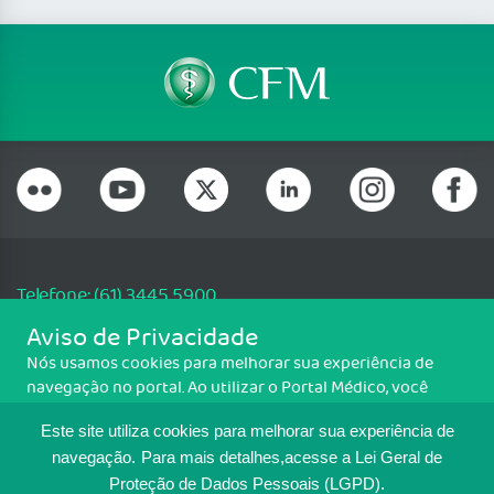
Telefone: (61) 3445 5900
Email: cfm@portalmedico.org.br
Aviso de Privacidade
SGAS 616, Conjunto D, Lote 115, L2 Sul, Brasília/DF - CEP: 70200-760 -
Nós usamos cookies para melhorar sua experiência de
CNPJ: 33.583.550/0001-30
navegação no portal. Ao utilizar o Portal Médico, você
Copyright CFM. Todos os direitos reservados.
concorda com a política de monitoramento de cookies.
Este site utiliza cookies para melhorar sua experiência de
Para ter mais informações sobre como isso é feito, acesse
MAPA DO SITE
Política de cookies
. Se você concorda, clique em ACEITO.
navegação.
Para mais detalhes,acesse a Lei Geral de
Proteção de Dados Pessoais (LGPD).