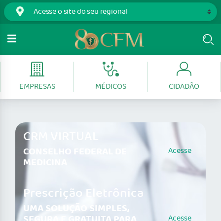
EMPRESAS
MÉDICOS
CIDADÃO
CRM VIRTUAL
CONSELHO FEDERAL DE
Acesse
MEDICINA
Prescrição Eletrônica
UMA SOLUÇÃO SIMPLES,
SEGURA E GRATUITA PARA
Acesse