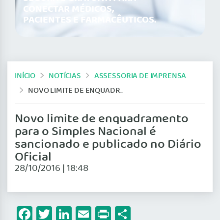
CONECTAR MÉDICOS,
PACIENTES E FARMACÊUTICOS.
INÍCIO
NOTÍCIAS
ASSESSORIA DE IMPRENSA
NOVO LIMITE DE ENQUADRAMENTO PARA O SIMPLES NACIONAL É SANCIONADO E PUBLICADO NO DIÁRIO OFICIAL
Novo limite de enquadramento
para o Simples Nacional é
sancionado e publicado no Diário
Oficial
28/10/2016 | 18:48
Facebook
Twitter
LinkedIn
Email
Print
Share