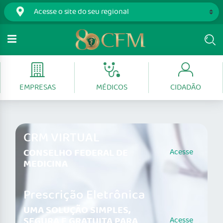
EMPRESAS
MÉDICOS
CIDADÃO
CRM VIRTUAL
CONSELHO FEDERAL DE
Acesse
MEDICINA
Prescrição Eletrônica
UMA SOLUÇÃO SIMPLES,
SEGURA E GRATUITA PARA
Acesse