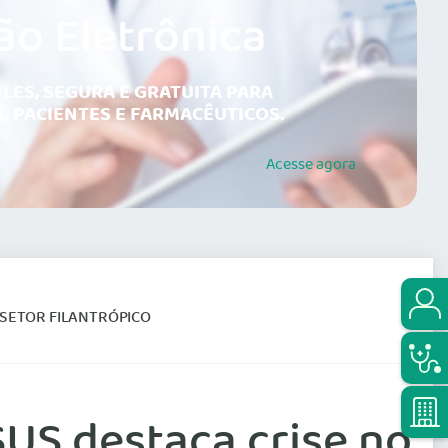
ão Eletrônica
LES, SEGURA E GRATUITA PARA
, PACIENTES E FARMACÊUTICOS.
Acesse
agora
 SETOR FILANTRÓPICO
US destaca crise no