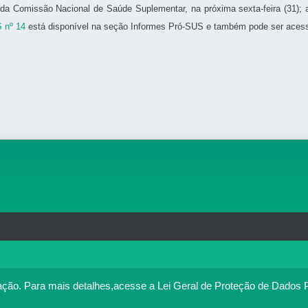
da Comissão Nacional de Saúde Suplementar, na próxima sexta-feira (31); 
 nº 14
está disponível na seção Informes Pró-SUS e também pode ser ace
rg.br
MAPA DO SITE
T
: 33.583.550/0001-30
o no portal. Ao utilizar o Portal Médico, você concorda com a p
ação.
Para mais detalhes,acesse a Lei Geral de Proteção de Dados 
Política de cookies
cesse
. Se você concorda, clique em ACEITO.