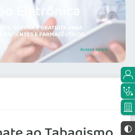
ão Eletrônica
LES, SEGURA E GRATUITA PARA
, PACIENTES E FARMACÊUTICOS.
Acesse
agora
bate ao Tabagismo