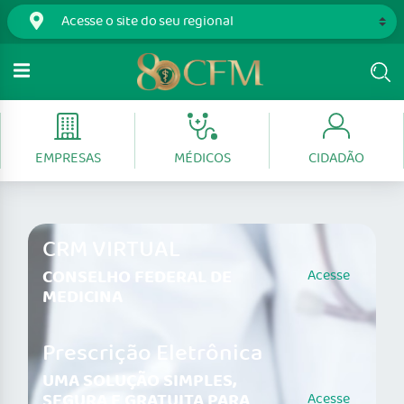
EMPRESAS
MÉDICOS
CIDADÃO
CRM VIRTUAL
CONSELHO FEDERAL DE
Acesse
MEDICINA
Prescrição Eletrônica
UMA SOLUÇÃO SIMPLES,
SEGURA E GRATUITA PARA
Acesse