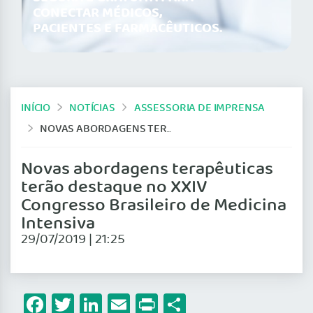
CONECTAR MÉDICOS,
PACIENTES E FARMACÊUTICOS.
INÍCIO
NOTÍCIAS
ASSESSORIA DE IMPRENSA
NOVAS ABORDAGENS TERAPÊUTICAS TERÃO DESTAQUE NO XXIV CONGRESSO BRASILEIRO DE MEDICINA INTENSIVA
Novas abordagens terapêuticas
terão destaque no XXIV
Congresso Brasileiro de Medicina
Intensiva
29/07/2019 | 21:25
Facebook
Twitter
LinkedIn
Email
Print
Share