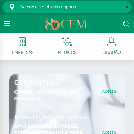
EMPRESAS
MÉDICOS
CIDADÃO
CRM VIRTUAL
CONSELHO FEDERAL DE
Acesse
MEDICINA
Prescrição Eletrônica
UMA SOLUÇÃO SIMPLES,
SEGURA E GRATUITA PARA
Acesse