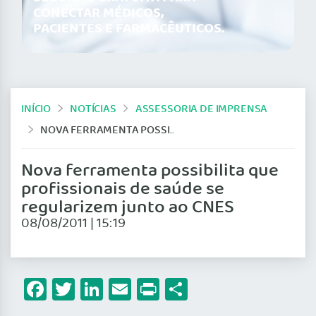
CONECTAR MÉDICOS,
PACIENTES E FARMACÊUTICOS.
INÍCIO
NOTÍCIAS
ASSESSORIA DE IMPRENSA
NOVA FERRAMENTA POSSIBILITA QUE PROFISSIONAIS DE SAÚDE SE REGULARIZEM JUNTO AO CNES
Nova ferramenta possibilita que
profissionais de saúde se
regularizem junto ao CNES
08/08/2011 | 15:19
Facebook
Twitter
LinkedIn
Email
Print
Share