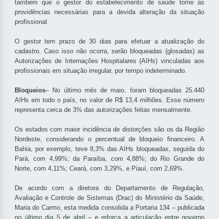
também que o gestor do estabelecimento de saúde tome as
providências necessárias para a devida alteração da situação
profissional.
O gestor tem prazo de 30 dias para efetuar a atualização do
cadastro. Caso isso não ocorra, serão bloqueadas (glosadas) as
Autorizações de Internações Hospitalares (AIHs) vinculadas aos
profissionais em situação irregular, por tempo indeterminado.
Bloqueios
– No último mês de maio, foram bloqueadas 25.440
AIHs em todo o país, no valor de R$ 13,4 milhões. Esse número
representa cerca de 3% das autorizações feitas mensalmente.
Os estados com maior incidência de distorções são os da Região
Nordeste, considerando o percentual de bloqueio financeiro. A
Bahia, por exemplo, teve 8,3% das AIHs bloqueadas, seguida do
Pará, com 4,99%; da Paraíba, com 4,88%; do Rio Grande do
Norte, com 4,11%; Ceará, com 3,29%, e Piauí, com 2,69%.
De acordo com a diretora do Departamento de Regulação,
Avaliação e Controle de Sistemas (Drac) do Ministério da Saúde,
Maria do Carmo, esta medida consolida a Portaria 134 – publicada
no último dia 5 de abril – e reforça a articulação entre governo