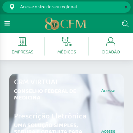
EMPRESAS
MÉDICOS
CIDADÃO
CRM VIRTUAL
CONSELHO FEDERAL DE
Acesse
MEDICINA
Prescrição Eletrônica
UMA SOLUÇÃO SIMPLES,
SEGURA E GRATUITA PARA
Acesse