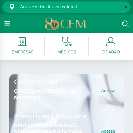
EMPRESAS
MÉDICOS
CIDADÃO
CRM VIRTUAL
CONSELHO FEDERAL DE
Acesse
MEDICINA
Prescrição Eletrônica
UMA SOLUÇÃO SIMPLES,
SEGURA E GRATUITA PARA
Acesse