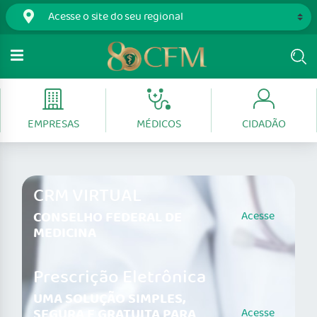
EMPRESAS
MÉDICOS
CIDADÃO
CRM VIRTUAL
CONSELHO FEDERAL DE
Acesse
MEDICINA
Prescrição Eletrônica
UMA SOLUÇÃO SIMPLES,
SEGURA E GRATUITA PARA
Acesse