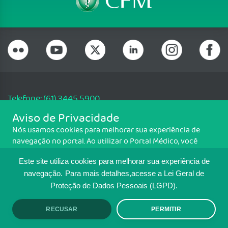
Telefone: (61) 3445 5900
Email: cfm@portalmedico.org.br
Aviso de Privacidade
SGAS 616, Conjunto D, Lote 115, L2 Sul, Brasília/DF - CEP: 70200-760 -
Nós usamos cookies para melhorar sua experiência de
CNPJ: 33.583.550/0001-30
navegação no portal. Ao utilizar o Portal Médico, você
Copyright CFM. Todos os direitos reservados.
concorda com a política de monitoramento de cookies.
Este site utiliza cookies para melhorar sua experiência de
Para ter mais informações sobre como isso é feito, acesse
MAPA DO SITE
Política de cookies
. Se você concorda, clique em ACEITO.
navegação.
Para mais detalhes,acesse a Lei Geral de
Proteção de Dados Pessoais (LGPD).
TRANSPARÊNCIA E PRESTAÇÃO DE
CONTAS
RECUSAR
PERMITIR
ACEITO