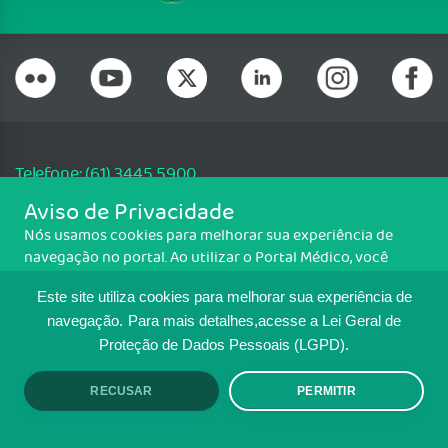
Telefone: (61) 3445 5900
Email: cfm@portalmedico.org.br
Aviso de Privacidade
SGAS 616, Conjunto D, Lote 115, L2 Sul, Brasília/DF - CEP: 70200-760 -
Nós usamos cookies para melhorar sua experiência de
CNPJ: 33.583.550/0001-30
navegação no portal. Ao utilizar o Portal Médico, você
Copyright CFM. Todos os direitos reservados.
concorda com a política de monitoramento de cookies.
Este site utiliza cookies para melhorar sua experiência de
Para ter mais informações sobre como isso é feito, acesse
MAPA DO SITE
Política de cookies
. Se você concorda, clique em ACEITO.
navegação.
Para mais detalhes,acesse a Lei Geral de
Proteção de Dados Pessoais (LGPD).
TRANSPARÊNCIA E PRESTAÇÃO DE
CONTAS
RECUSAR
PERMITIR
ACEITO