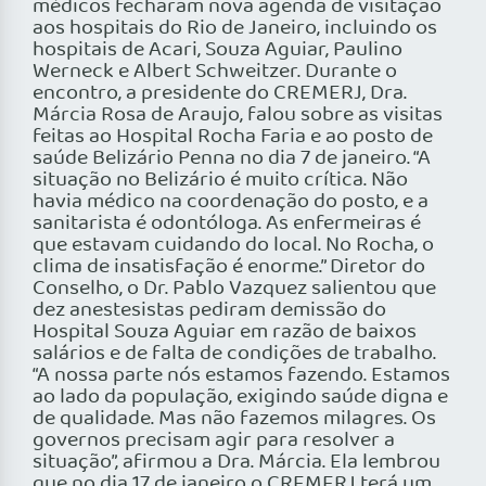
médicos fecharam nova agenda de visitação
aos hospitais do Rio de Janeiro, incluindo os
hospitais de Acari, Souza Aguiar, Paulino
Werneck e Albert Schweitzer. Durante o
encontro, a presidente do CREMERJ, Dra.
Márcia Rosa de Araujo, falou sobre as visitas
feitas ao Hospital Rocha Faria e ao posto de
saúde Belizário Penna no dia 7 de janeiro. “A
situação no Belizário é muito crítica. Não
havia médico na coordenação do posto, e a
sanitarista é odontóloga. As enfermeiras é
que estavam cuidando do local. No Rocha, o
clima de insatisfação é enorme.” Diretor do
Conselho, o Dr. Pablo Vazquez salientou que
dez anestesistas pediram demissão do
Hospital Souza Aguiar em razão de baixos
salários e de falta de condições de trabalho.
“A nossa parte nós estamos fazendo. Estamos
ao lado da população, exigindo saúde digna e
de qualidade. Mas não fazemos milagres. Os
governos precisam agir para resolver a
situação”, afirmou a Dra. Márcia. Ela lembrou
que no dia 17 de janeiro o CREMERJ terá um