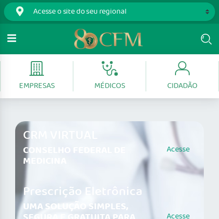
EMPRESAS
MÉDICOS
CIDADÃO
CRM VIRTUAL
CONSELHO FEDERAL DE
Acesse
MEDICINA
Prescrição Eletrônica
UMA SOLUÇÃO SIMPLES,
SEGURA E GRATUITA PARA
Acesse