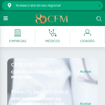
EMPRESAS
MÉDICOS
CIDADÃO
CRM VIRTUAL
CONSELHO FEDERAL DE
Acesse
MEDICINA
Prescrição Eletrônica
UMA SOLUÇÃO SIMPLES,
SEGURA E GRATUITA PARA
Acesse