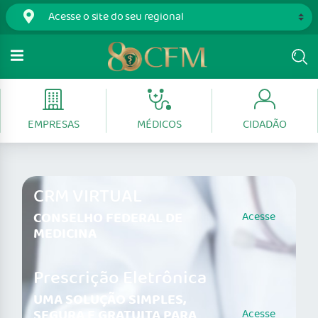
EMPRESAS
MÉDICOS
CIDADÃO
CRM VIRTUAL
CONSELHO FEDERAL DE
Acesse
MEDICINA
Prescrição Eletrônica
UMA SOLUÇÃO SIMPLES,
SEGURA E GRATUITA PARA
Acesse