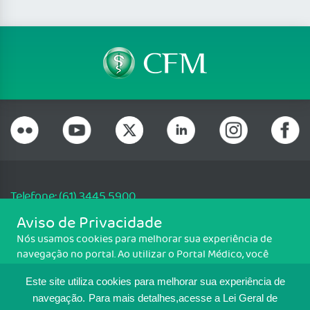
Telefone: (61) 3445 5900
Email: cfm@portalmedico.org.br
Aviso de Privacidade
SGAS 616, Conjunto D, Lote 115, L2 Sul, Brasília/DF - CEP: 70200-760 -
Nós usamos cookies para melhorar sua experiência de
CNPJ: 33.583.550/0001-30
navegação no portal. Ao utilizar o Portal Médico, você
Copyright CFM. Todos os direitos reservados.
concorda com a política de monitoramento de cookies.
Este site utiliza cookies para melhorar sua experiência de
Para ter mais informações sobre como isso é feito, acesse
MAPA DO SITE
Política de cookies
. Se você concorda, clique em ACEITO.
navegação.
Para mais detalhes,acesse a Lei Geral de