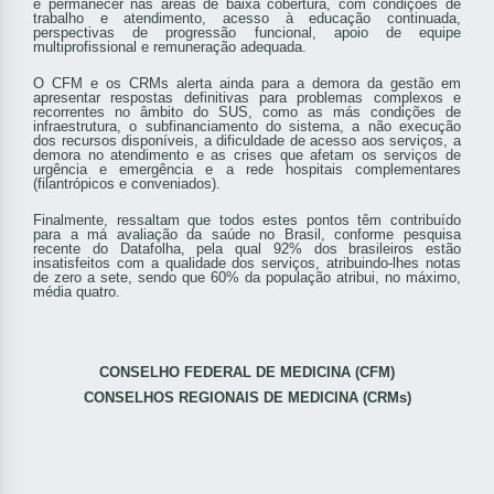
e permanecer nas áreas de baixa cobertura, com condições de
trabalho e atendimento, acesso à educação continuada,
perspectivas de progressão funcional, apoio de equipe
multiprofissional e remuneração adequada.
O CFM e os CRMs alerta ainda para a demora da gestão em
apresentar respostas definitivas para problemas complexos e
recorrentes no âmbito do SUS, como as más condições de
infraestrutura, o subfinanciamento do sistema, a não execução
dos recursos disponíveis, a dificuldade de acesso aos serviços, a
demora no atendimento e as crises que afetam os serviços de
urgência e emergência e a rede hospitais complementares
(filantrópicos e conveniados).
Finalmente, ressaltam que todos estes pontos têm contribuído
para a má avaliação da saúde no Brasil, conforme pesquisa
recente do Datafolha, pela qual 92% dos brasileiros estão
insatisfeitos com a qualidade dos serviços, atribuindo-lhes notas
de zero a sete, sendo que 60% da população atribui, no máximo,
média quatro.
CONSELHO FEDERAL DE MEDICINA (CFM)
CONSELHOS REGIONAIS DE MEDICINA (CRMs)