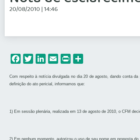
20/08/2010 | 14:46
Facebook
Twitter
LinkedIn
Email
Print
Share
Com respeito à notícia divulgada no dia 20 de agosto, dando conta da 
definição do ato pericial, informamos que:
1) Em sessão plenária, realizada em 13 de agosto de 2010, o CFM decid
2) Em nenhum momento, autorizou o uso de seu nome em proposta do Min