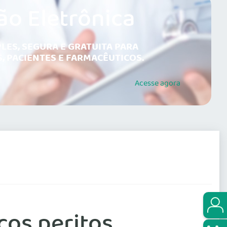
ão Eletrônica
LES, SEGURA E GRATUITA PARA
, PACIENTES E FARMACÊUTICOS.
Acesse
agora
cos peritos