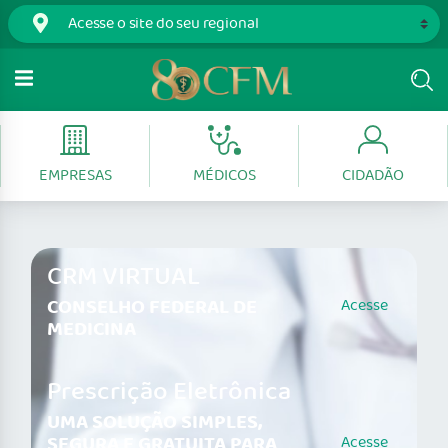
EMPRESAS
MÉDICOS
CIDADÃO
CRM VIRTUAL
CONSELHO FEDERAL DE
Acesse
MEDICINA
Prescrição Eletrônica
UMA SOLUÇÃO SIMPLES,
SEGURA E GRATUITA PARA
Acesse