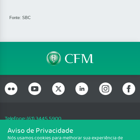
Fonte: SBC
Telefone: (61) 3445 5900
Email: cfm@portalmedico.org.br
Aviso de Privacidade
SGAS 616, Conjunto D, Lote 115, L2 Sul, Brasília/DF - CEP: 70200-760 -
Nós usamos cookies para melhorar sua experiência de