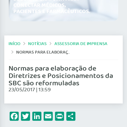
CONECTAR MÉDICOS,
PACIENTES E FARMACÊUTICOS.
INÍCIO
NOTÍCIAS
ASSESSORIA DE IMPRENSA
NORMAS PARA ELABORAÇÃO DE DIRETRIZES E POSICIONAMENTOS DA SBC SÃO REFORMULADAS
Normas para elaboração de
Diretrizes e Posicionamentos da
SBC são reformuladas
23/05/2017 | 13:59
Facebook
Twitter
LinkedIn
Email
Print
Share