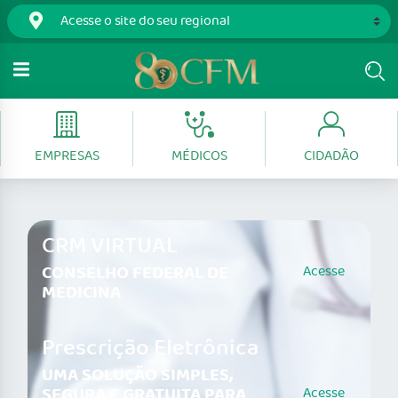
EMPRESAS
MÉDICOS
CIDADÃO
CRM VIRTUAL
CONSELHO FEDERAL DE
Acesse
MEDICINA
Prescrição Eletrônica
UMA SOLUÇÃO SIMPLES,
SEGURA E GRATUITA PARA
Acesse