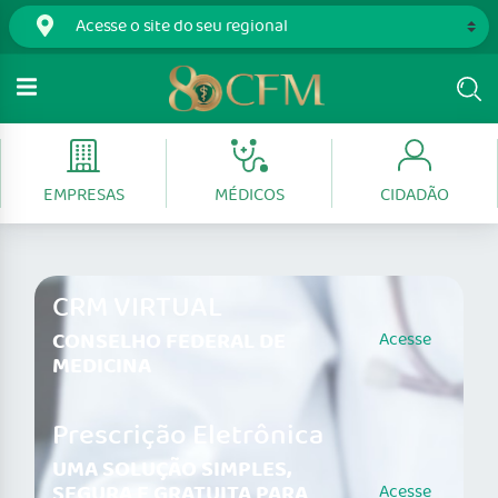
EMPRESAS
MÉDICOS
CIDADÃO
CRM VIRTUAL
CONSELHO FEDERAL DE
Acesse
MEDICINA
Prescrição Eletrônica
UMA SOLUÇÃO SIMPLES,
SEGURA E GRATUITA PARA
Acesse