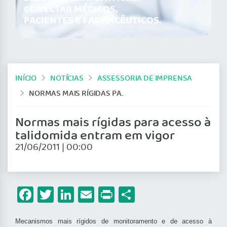
CONECTAR MÉDICOS,
PACIENTES E FARMACÊUTICOS.
INÍCIO
NOTÍCIAS
ASSESSORIA DE IMPRENSA
NORMAS MAIS RÍGIDAS PARA ACESSO À TALIDOMIDA ENTRAM EM VIGOR
Normas mais rígidas para acesso à
talidomida entram em vigor
21/06/2011 | 00:00
Facebook
Twitter
LinkedIn
Email
Print
Share
Mecanismos mais rígidos de monitoramento e de acesso à