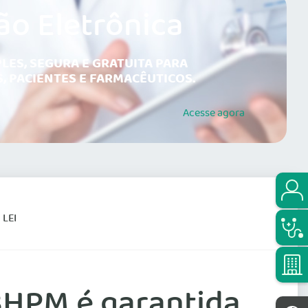
ão Eletrônica
LES, SEGURA E GRATUITA PARA
, PACIENTES E FARMACÊUTICOS.
Acesse
agora
LEI
BHPM é garantida