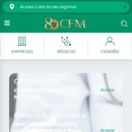
EMPRESAS
MÉDICOS
CIDADÃO
CRM VIRTUAL
CONSELHO FEDERAL DE
Acesse
MEDICINA
Prescrição Eletrônica
UMA SOLUÇÃO SIMPLES,
SEGURA E GRATUITA PARA
Acesse