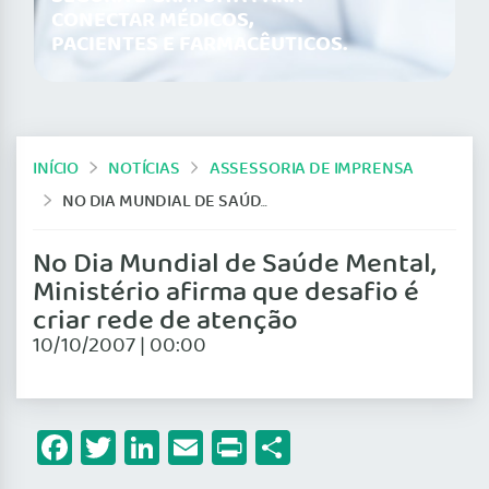
CONECTAR MÉDICOS,
PACIENTES E FARMACÊUTICOS.
INÍCIO
NOTÍCIAS
ASSESSORIA DE IMPRENSA
NO DIA MUNDIAL DE SAÚDE MENTAL, MINISTÉRIO AFIRMA QUE DESAFIO É CRIAR REDE DE ATENÇÃO
No Dia Mundial de Saúde Mental,
Ministério afirma que desafio é
criar rede de atenção
10/10/2007 | 00:00
Facebook
Twitter
LinkedIn
Email
Print
Share