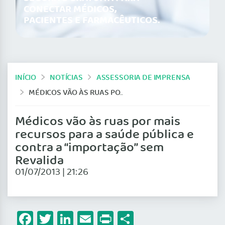
CONECTAR MÉDICOS,
PACIENTES E FARMACÊUTICOS.
INÍCIO
NOTÍCIAS
ASSESSORIA DE IMPRENSA
MÉDICOS VÃO ÀS RUAS POR MAIS RECURSOS PARA A SAÚDE PÚBLICA E CONTRA A “IMPORTAÇÃO” SEM REVALIDA
Médicos vão às ruas por mais
recursos para a saúde pública e
contra a “importação” sem
Revalida
01/07/2013 | 21:26
Facebook
Twitter
LinkedIn
Email
Print
Share