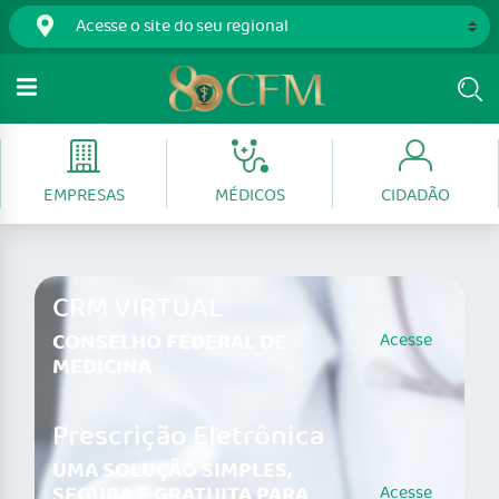
EMPRESAS
MÉDICOS
CIDADÃO
CRM VIRTUAL
CONSELHO FEDERAL DE
Acesse
MEDICINA
Prescrição Eletrônica
UMA SOLUÇÃO SIMPLES,
SEGURA E GRATUITA PARA
Acesse