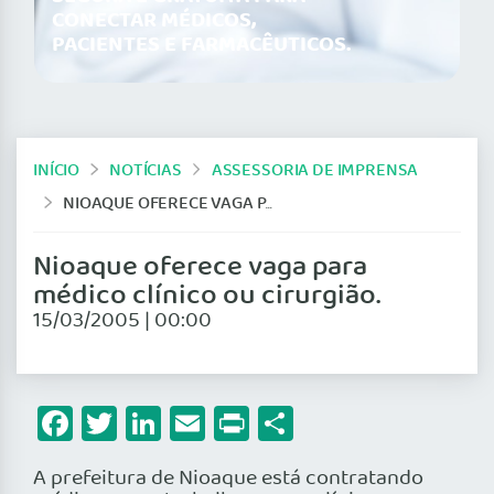
CONECTAR MÉDICOS,
PACIENTES E FARMACÊUTICOS.
INÍCIO
NOTÍCIAS
ASSESSORIA DE IMPRENSA
NIOAQUE OFERECE VAGA PARA MÉDICO CLÍNICO OU CIRURGIÃO.
Nioaque oferece vaga para
médico clínico ou cirurgião.
15/03/2005 | 00:00
Facebook
Twitter
LinkedIn
Email
Print
Share
A prefeitura de Nioaque está contratando