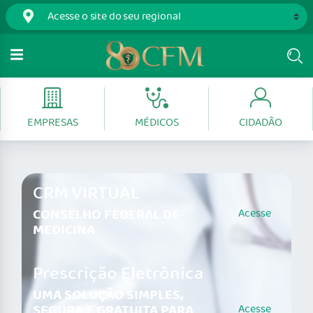
EMPRESAS
MÉDICOS
CIDADÃO
CRM VIRTUAL
CONSELHO FEDERAL DE
Acesse
MEDICINA
Prescrição Eletrônica
UMA SOLUÇÃO SIMPLES,
SEGURA E GRATUITA PARA
Acesse