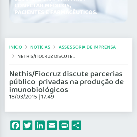
CONECTAR MÉDICOS,
PACIENTES E FARMACÊUTICOS.
INÍCIO
NOTÍCIAS
ASSESSORIA DE IMPRENSA
NETHIS/FIOCRUZ DISCUTE PARCERIAS PÚBLICO-PRIVADAS NA PRODUÇÃO DE IMUNOBIOLÓGICOS
Nethis/Fiocruz discute parcerias
público-privadas na produção de
imunobiológicos
18/03/2015 | 17:49
Facebook
Twitter
LinkedIn
Email
Print
Share