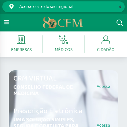
EMPRESAS
MÉDICOS
CIDADÃO
CRM VIRTUAL
CONSELHO FEDERAL DE
Acesse
MEDICINA
Prescrição Eletrônica
UMA SOLUÇÃO SIMPLES,
SEGURA E GRATUITA PARA
Acesse