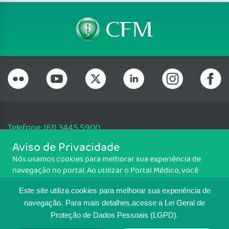
Telefone: (61) 3445 5900
Email: cfm@portalmedico.org.br
Aviso de Privacidade
SGAS 616, Conjunto D, Lote 115, L2 Sul, Brasília/DF - CEP: 70200-760 -
Nós usamos cookies para melhorar sua experiência de
CNPJ: 33.583.550/0001-30
navegação no portal. Ao utilizar o Portal Médico, você
Copyright CFM. Todos os direitos reservados.
concorda com a política de monitoramento de cookies.
Este site utiliza cookies para melhorar sua experiência de
Para ter mais informações sobre como isso é feito, acesse
MAPA DO SITE
Política de cookies
. Se você concorda, clique em ACEITO.
navegação.
Para mais detalhes,acesse a Lei Geral de
Proteção de Dados Pessoais (LGPD).