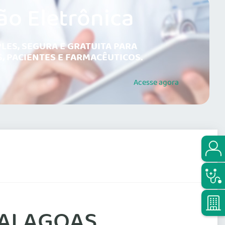
ão Eletrônica
LES, SEGURA E GRATUITA PARA
, PACIENTES E FARMACÊUTICOS.
Acesse
agora
 ALAGOAS