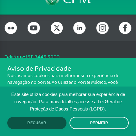
Telefone: (61) 3445 5900
Email: cfm@portalmedico.org.br
Aviso de Privacidade
SGAS 616, Conjunto D, Lote 115, L2 Sul, Brasília/DF - CEP: 70200-760 -
Nós usamos cookies para melhorar sua experiência de
CNPJ: 33.583.550/0001-30
navegação no portal. Ao utilizar o Portal Médico, você
Copyright CFM. Todos os direitos reservados.
concorda com a política de monitoramento de cookies.
Este site utiliza cookies para melhorar sua experiência de
Para ter mais informações sobre como isso é feito, acesse
MAPA DO SITE
Política de cookies
. Se você concorda, clique em ACEITO.
navegação.
Para mais detalhes,acesse a Lei Geral de
Proteção de Dados Pessoais (LGPD).
TRANSPARÊNCIA E PRESTAÇÃO DE
CONTAS
RECUSAR
PERMITIR
ACEITO