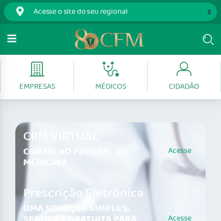
EMPRESAS
MÉDICOS
CIDADÃO
CRM VIRTUAL
CONSELHO FEDERAL DE
Acesse
MEDICINA
Prescrição Eletrônica
UMA SOLUÇÃO SIMPLES,
SEGURA E GRATUITA PARA
Acesse