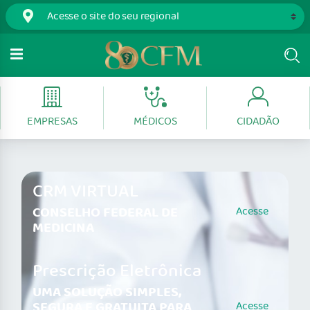
EMPRESAS
MÉDICOS
CIDADÃO
CRM VIRTUAL
CONSELHO FEDERAL DE
Acesse
MEDICINA
Prescrição Eletrônica
UMA SOLUÇÃO SIMPLES,
SEGURA E GRATUITA PARA
Acesse