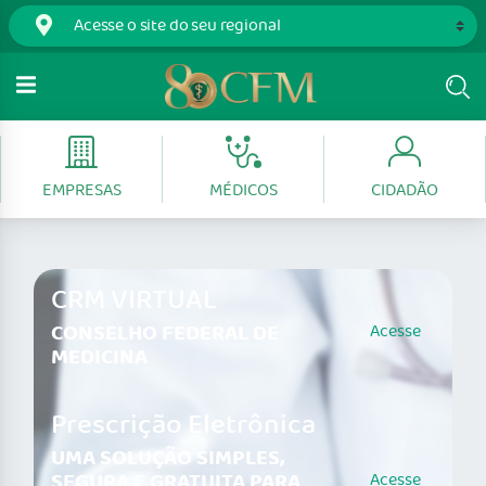
EMPRESAS
MÉDICOS
CIDADÃO
CRM VIRTUAL
CONSELHO FEDERAL DE
Acesse
MEDICINA
Prescrição Eletrônica
UMA SOLUÇÃO SIMPLES,
SEGURA E GRATUITA PARA
Acesse