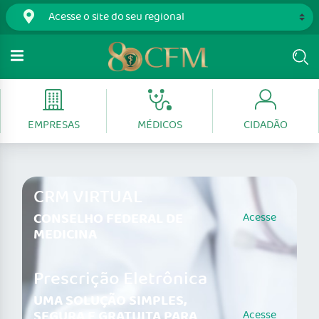
EMPRESAS
MÉDICOS
CIDADÃO
CRM VIRTUAL
CONSELHO FEDERAL DE
Acesse
MEDICINA
Prescrição Eletrônica
UMA SOLUÇÃO SIMPLES,
SEGURA E GRATUITA PARA
Acesse