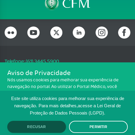
Telefone: (61) 3445 5900
Email: cfm@portalmedico.org.br
Aviso de Privacidade
SGAS 616, Conjunto D, Lote 115, L2 Sul, Brasília/DF - CEP: 70200-760 -
Nós usamos cookies para melhorar sua experiência de
CNPJ: 33.583.550/0001-30
navegação no portal. Ao utilizar o Portal Médico, você
Copyright CFM. Todos os direitos reservados.
concorda com a política de monitoramento de cookies.
Este site utiliza cookies para melhorar sua experiência de
Para ter mais informações sobre como isso é feito, acesse
MAPA DO SITE
Política de cookies
. Se você concorda, clique em ACEITO.
navegação.
Para mais detalhes,acesse a Lei Geral de
Proteção de Dados Pessoais (LGPD).
TRANSPARÊNCIA E PRESTAÇÃO DE
CONTAS
RECUSAR
PERMITIR
ACEITO