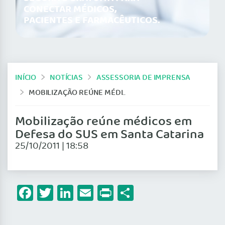
CONECTAR MÉDICOS,
PACIENTES E FARMACÊUTICOS.
INÍCIO
NOTÍCIAS
ASSESSORIA DE IMPRENSA
MOBILIZAÇÃO REÚNE MÉDICOS EM DEFESA DO SUS EM SANTA CATARINA
Mobilização reúne médicos em
Defesa do SUS em Santa Catarina
25/10/2011 | 18:58
Facebook
Twitter
LinkedIn
Email
Print
Share