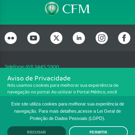
Telefone: (61) 3445 5900
Email: cfm@portalmedico.org.br
Aviso de Privacidade
SGAS 616, Conjunto D, Lote 115, L2 Sul, Brasília/DF - CEP: 70200-760 -
Nós usamos cookies para melhorar sua experiência de
CNPJ: 33.583.550/0001-30
navegação no portal. Ao utilizar o Portal Médico, você
Copyright CFM. Todos os direitos reservados.
concorda com a política de monitoramento de cookies.
Este site utiliza cookies para melhorar sua experiência de
Para ter mais informações sobre como isso é feito, acesse
MAPA DO SITE
Política de cookies
. Se você concorda, clique em ACEITO.
navegação.
Para mais detalhes,acesse a Lei Geral de
Proteção de Dados Pessoais (LGPD).
TRANSPARÊNCIA E PRESTAÇÃO DE
CONTAS
RECUSAR
PERMITIR