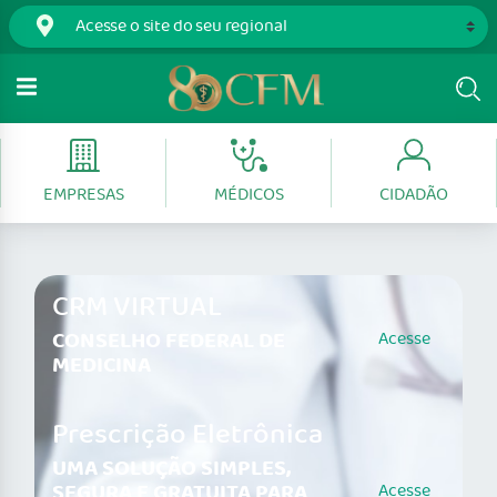
EMPRESAS
MÉDICOS
CIDADÃO
CRM VIRTUAL
CONSELHO FEDERAL DE
Acesse
MEDICINA
Prescrição Eletrônica
UMA SOLUÇÃO SIMPLES,
SEGURA E GRATUITA PARA
Acesse