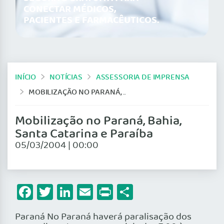
CONECTAR MÉDICOS,
PACIENTES E FARMACÊUTICOS.
INÍCIO
NOTÍCIAS
ASSESSORIA DE IMPRENSA
MOBILIZAÇÃO NO PARANÁ, BAHIA, SANTA CATARINA E PARAÍBA
Mobilização no Paraná, Bahia,
Santa Catarina e Paraíba
05/03/2004 | 00:00
Facebook
Twitter
LinkedIn
Email
Print
Share
Paraná No Paraná haverá paralisação dos