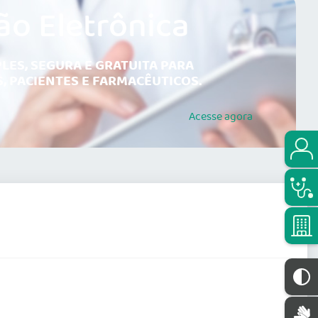
ão Eletrônica
LES, SEGURA E GRATUITA PARA
, PACIENTES E FARMACÊUTICOS.
Acesse
agora