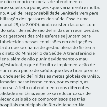
, que não cumprirem metas de atendimento
arão sujeitos a punições -que variam entre multa,
ano. A Lei de Responsabilidade Sanitária vem para
ilização dos gestores de saúde. Essa é uma
cional 29, de 2.000), ainda existem lacunas com
do setor de saúde são definidas em reuniões das
o os gestores das três esferas se juntam para
stabelecidos nessas comissões em obrigações.
rda do que se chama de gestão plena do Sistema
 direto do Ministério da Saúde. A transferência
plena, além de não punir devidamente o mau
l/estadual, o que dificulta a implementação de
e um novo pacto de saúde, que deve ficar pronto
 onde serão definidas as metas globais da União,
 firmadas nesse termo como, por exemplo, as
omo será feito o atendimento nos diferentes
ilidade sanitária, espera-se reduzir casos de
lecer quais são os compromissos das três
hospitais municipais do Rio de Janeiro. Na