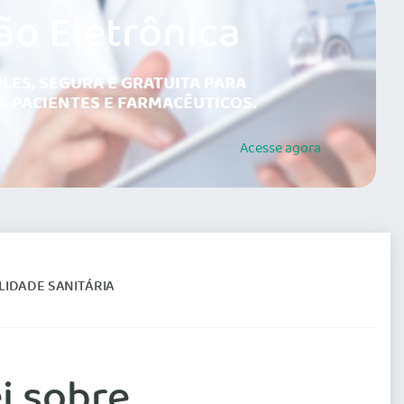
ão Eletrônica
LES, SEGURA E GRATUITA PARA
, PACIENTES E FARMACÊUTICOS.
Acesse
agora
LIDADE SANITÁRIA
i sobre