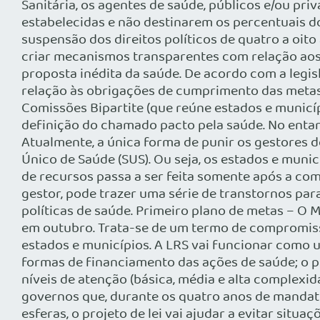
Sanitária, os agentes de saúde, públicos e/ou p
estabelecidas e não destinarem os percentuais do
suspensão dos direitos políticos de quatro a oit
criar mecanismos transparentes com relação aos 
proposta inédita da saúde. De acordo com a legisl
relação às obrigações de cumprimento das metas 
Comissões Bipartite (que reúne estados e municípi
definição do chamado pacto pela saúde. No entan
Atualmente, a única forma de punir os gestores 
Único de Saúde (SUS). Ou seja, os estados e munic
de recursos passa a ser feita somente após a co
gestor, pode trazer uma série de transtornos par
políticas de saúde. Primeiro plano de metas – O
em outubro. Trata-se de um termo de compromisso
estados e municípios. A LRS vai funcionar como 
formas de financiamento das ações de saúde; o p
níveis de atenção (básica, média e alta complexid
governos que, durante os quatro anos de mandat
esferas, o projeto de lei vai ajudar a evitar sit