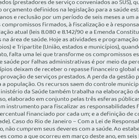
rivados (prestadores de serviço conveniados ao SUS)
 orçamento definidos na legislação para a saúde est
o anos e reclusão por um período de seis meses a um 
compromissos firmados, à fiscalização e à responsab
ação atual (leis 8.080 e 8.142/90 e a Emenda Constitu
na área de saúde. Hoje as atividades e programação 
os) e Tripartite (União, estados e municípios), quand
to, falta uma lei que transforme os compromissos e
de saúde por falhas administrativas é por meio da pe
ípios deixam de receber o repasse financeiro global e
mprovação de serviços prestados. A perda da gestão 
a a população. Os recursos saem do controle municipa
 Ministério da Saúde também trabalha na elaboração d
, elaborado em conjunto pelas três esferas públicas,
um instrumento para fiscalizar as responsabilidades
ercentual financiado por cada um; e a definição de c
ade). Caso do Rio de Janeiro – Com a Lei de Responsab
o, não cumprem seus deveres com a saúde. Ao estabe
uações como a que ocorreu em março deste ano, em seis 