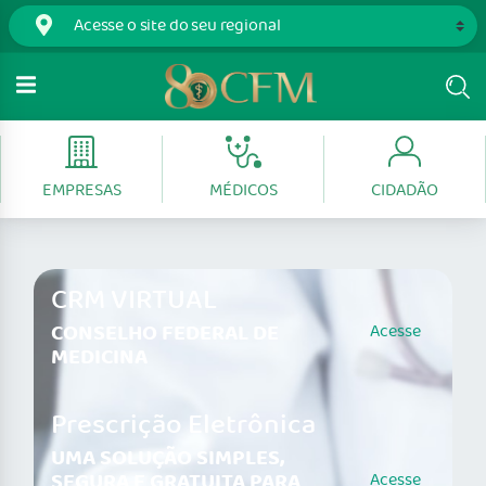
EMPRESAS
MÉDICOS
CIDADÃO
CRM VIRTUAL
CONSELHO FEDERAL DE
Acesse
MEDICINA
Prescrição Eletrônica
UMA SOLUÇÃO SIMPLES,
SEGURA E GRATUITA PARA
Acesse