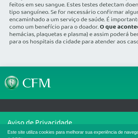
feitos em seu sangue. Estes testes detectam doenç
tipo sanguíneo. Se for necessário confirmar algu
encaminhado a um serviço de saúde. É important
O que aconte
como um benefício para o doador.
hemácias, plaquetas e plasma) e assim poderá b
para os hospitais da cidade para atender aos cas
Telefone: (61) 3445 5900
Email: cfm@portalmedico.o
Aviso de Privacidade
SGAS 616, Conjunto D, Lote 115, L2 Sul, Brasília/DF - CEP: 70200-760 - CNPJ
Nós usamos cookies para melhorar sua experiência de navegaçã
Copyright 2026 CFM. Todos os direitos reservados.
Este site utiliza cookies para melhorar sua experiência de naveg
cookies. Para ter mais informações sobre como isso é feito, a