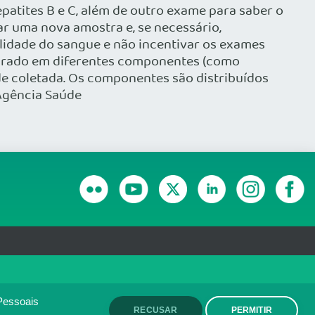
epatites B e C, além de outro exame para saber o
ar uma nova amostra e, se necessário,
lidade do sangue e não incentivar os exames
arado em diferentes componentes (como
e coletada. Os componentes são distribuídos
 Agência Saúde
RANSPARÊNCIA E PRESTAÇÃO DE CONTAS
olítica de monitoramento de
ACEITO
Pessoais
RECUSAR
PERMITIR