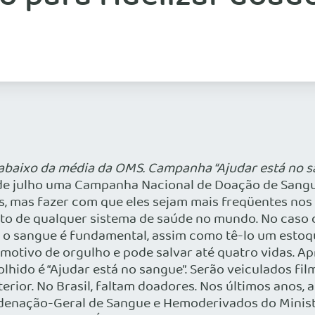
 abaixo da média da OMS. Campanha “Ajudar está no s
0 de julho uma Campanha Nacional de Doação de Sangue
os, mas fazer com que eles sejam mais freqüentes nos
 de qualquer sistema de saúde no mundo. No caso do 
, o sangue é fundamental, assim como tê-lo um estoq
motivo de orgulho e pode salvar até quatro vidas. Ap
colhido é “Ajudar está no sangue”. Serão veiculados f
nterior. No Brasil, faltam doadores. Nos últimos ano
denação-Geral de Sangue e Hemoderivados do Ministé