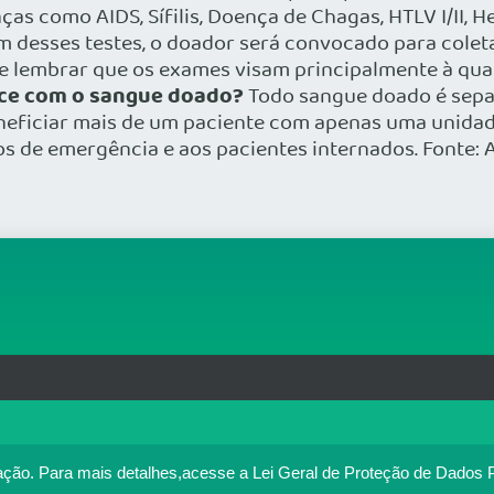
as como AIDS, Sífilis, Doença de Chagas, HTLV I/II, H
m desses testes, o doador será convocado para colet
e lembrar que os exames visam principalmente à qua
ce com o sangue doado?
Todo sangue doado é sep
eneficiar mais de um paciente com apenas uma unidad
os de emergência e aos pacientes internados. Fonte:
rg.br
MAPA DO SITE
T
: 33.583.550/0001-30
o no portal. Ao utilizar o Portal Médico, você concorda com a p
ação.
Para mais detalhes,acesse a Lei Geral de Proteção de Dados 
Política de cookies
cesse
. Se você concorda, clique em ACEITO.