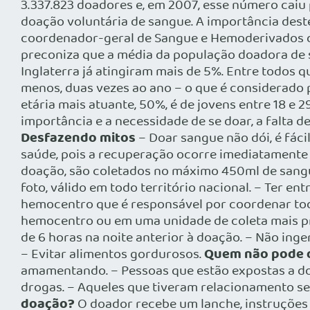
3.337.823 doadores e, em 2007, esse número cai
doação voluntária de sangue. A importância dest
coordenador-geral de Sangue e Hemoderivados d
preconiza que a média da população doadora de s
Inglaterra já atingiram mais de 5%. Entre todos 
menos, duas vezes ao ano – o que é considerado 
etária mais atuante, 50%, é de jovens entre 18 e 2
importância e a necessidade de se doar, a falta 
Desfazendo mitos
– Doar sangue não dói, é fácil
saúde, pois a recuperação ocorre imediatamente 
doação, são coletados no máximo 450ml de sang
foto, válido em todo território nacional. – Ter en
hemocentro que é responsável por coordenar toda
hemocentro ou em uma unidade de coleta mais p
de 6 horas na noite anterior à doação. – Não inge
Quem não pode 
– Evitar alimentos gordurosos.
amamentando. – Pessoas que estão expostas a doen
drogas. – Aqueles que tiveram relacionamento se
doação?
O doador recebe um lanche, instruções