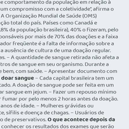
a de comportamento da população em relação à
e um compromisso com a coletividade”, afirma o
A Organização Mundial de Saúde (OMS)
ção total do país. Países como Canadá e
8% da população brasileira), 40% o fizeram, pelo
ponsáveis por mais de 70% das doações e a faixa
doador freqüente é a falta de informação sobre a
 a ausência de cultura de uma doação regular.
vas. – A quantidade de sangue retirada não afeta a
itros de sangue em seu organismo. Durante a
se bem, com saúde. – Apresentar documento com
 doar sangue
– Cada capital brasileira tem um
tado. A doação de sangue pode ser feita em um
r sangue em jejum. – Fazer um repouso mínimo
tar fumar por pelo menos 2 horas antes da doação.
 anos de idade. – Mulheres grávidas ou
 sífilis e doença de chagas. – Usuários de
O que acontece depois da
o de preservativos.
, conhecer os resultados dos exames que serão