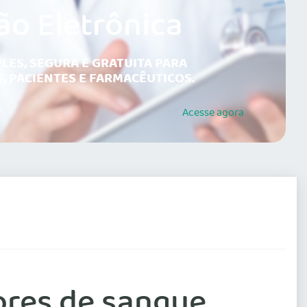
ão Eletrônica
LES, SEGURA E GRATUITA PARA
, PACIENTES E FARMACÊUTICOS.
Acesse
agora
dores de sangue