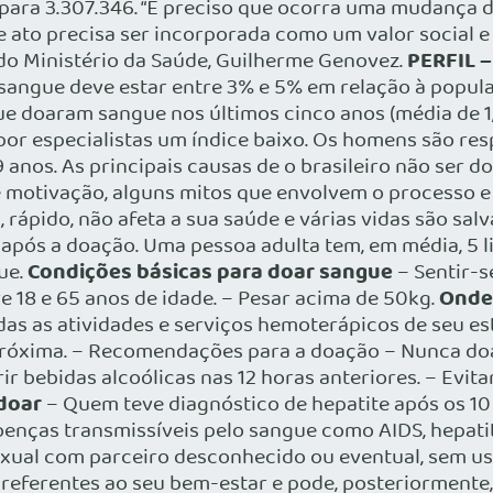
u para 3.307.346. “É preciso que ocorra uma mudanç
e ato precisa ser incorporada como um valor social 
PERFIL –
o Ministério da Saúde, Guilherme Genovez.
angue deve estar entre 3% e 5% em relação à popula
que doaram sangue nos últimos cinco anos (média de 1,
por especialistas um índice baixo. Os homens são res
9 anos. As principais causas de o brasileiro não ser 
de motivação, alguns mitos que envolvem o processo e
, rápido, não afeta a sua saúde e várias vidas são sal
após a doação. Uma pessoa adulta tem, em média, 5 l
Condições básicas para doar sangue
ue.
– Sentir-
Onde
tre 18 e 65 anos de idade. – Pesar acima de 50kg.
s as atividades e serviços hemoterápicos de seu es
róxima. – Recomendações para a doação – Nunca doa
rir bebidas alcoólicas nas 12 horas anteriores. – Evi
doar
– Quem teve diagnóstico de hepatite após os 10
ças transmissíveis pelo sangue como AIDS, hepatite,
xual com parceiro desconhecido ou eventual, sem us
 referentes ao seu bem-estar e pode, posteriormente