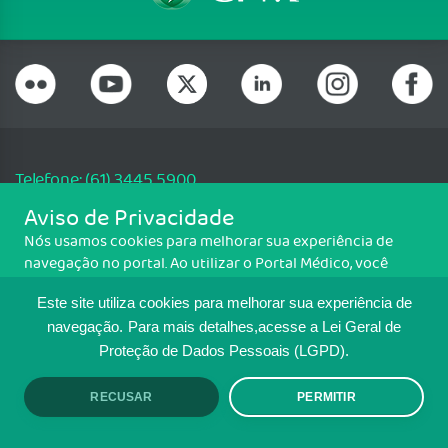
Telefone: (61) 3445 5900
Email: cfm@portalmedico.org.br
Aviso de Privacidade
SGAS 616, Conjunto D, Lote 115, L2 Sul, Brasília/DF - CEP: 70200-760 -
Nós usamos cookies para melhorar sua experiência de
CNPJ: 33.583.550/0001-30
navegação no portal. Ao utilizar o Portal Médico, você
Copyright CFM. Todos os direitos reservados.
concorda com a política de monitoramento de cookies.
Este site utiliza cookies para melhorar sua experiência de
Para ter mais informações sobre como isso é feito, acesse
MAPA DO SITE
Política de cookies
. Se você concorda, clique em ACEITO.
navegação.
Para mais detalhes,acesse a Lei Geral de
Proteção de Dados Pessoais (LGPD).
TRANSPARÊNCIA E PRESTAÇÃO DE
CONTAS
RECUSAR
PERMITIR
ACEITO