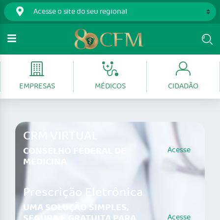
EMPRESAS
MÉDICOS
CIDADÃO
CRM VIRTUAL
CONSELHO FEDERAL DE
Acesse
MEDICINA
Prescrição Eletrônica
UMA SOLUÇÃO SIMPLES,
SEGURA E GRATUITA PARA
Acesse