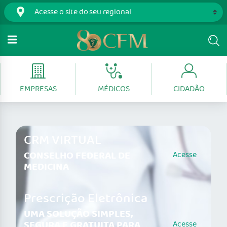
EMPRESAS
MÉDICOS
CIDADÃO
CRM VIRTUAL
CONSELHO FEDERAL DE
Acesse
MEDICINA
Prescrição Eletrônica
UMA SOLUÇÃO SIMPLES,
SEGURA E GRATUITA PARA
Acesse