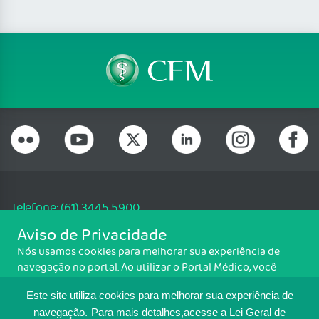
Telefone: (61) 3445 5900
Email: cfm@portalmedico.org.br
Aviso de Privacidade
SGAS 616, Conjunto D, Lote 115, L2 Sul, Brasília/DF - CEP: 70200-760 -
Nós usamos cookies para melhorar sua experiência de
CNPJ: 33.583.550/0001-30
navegação no portal. Ao utilizar o Portal Médico, você
Copyright CFM. Todos os direitos reservados.
concorda com a política de monitoramento de cookies.
Este site utiliza cookies para melhorar sua experiência de
Para ter mais informações sobre como isso é feito, acesse
MAPA DO SITE
Política de cookies
. Se você concorda, clique em ACEITO.
navegação.
Para mais detalhes,acesse a Lei Geral de