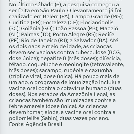
No último sábado (6), a pesquisa começou a
ser feita em São Paulo. O levantamento já foi
realizado em Belém (PA); Campo Grande (MS);
Curitiba (PR); Fortaleza (CE); Florianópolis
(SC); Goiânia (GO); João Pessoa (PB); Maceió
(AL); Palmas (TO); Porto Alegre (RS); Recife
(PE); Rio de Janeiro (RJ); e Salvador (BA). Até
os dois naos e meio de idade, as crianças
devem ser vacinas contra tuberculose (BCG,
dose única); hepatite B (três doses); diferiria,
tétano, coqueluche e meningite (tetravalente,
três doses); sarampo, rubéola e caxumba
(tríplice viral, dose única). Há pouco mais de
um ano, o programa de imunização incluiu a
vacina oral contra o rotavírus humano (duas
doses). Nos estados da Amazônia Legal, as
crianças também são imunizadas contra a
febre amarela (dose única). As crianças
devem tomar, ainda, a vacina oral contra a
poliomielite (Sabin), duas vezes por ano.
Fonte: Agência Brasil