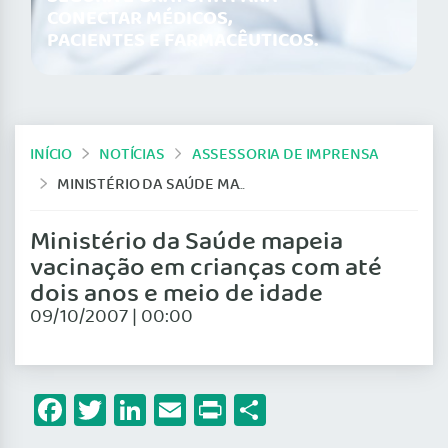
CONECTAR MÉDICOS,
PACIENTES E FARMACÊUTICOS.
INÍCIO
NOTÍCIAS
ASSESSORIA DE IMPRENSA
MINISTÉRIO DA SAÚDE MAPEIA VACINAÇÃO EM CRIANÇAS COM ATÉ DOIS ANOS E MEIO DE IDADE
Ministério da Saúde mapeia
vacinação em crianças com até
dois anos e meio de idade
09/10/2007 | 00:00
Facebook
Twitter
LinkedIn
Email
Print
Share