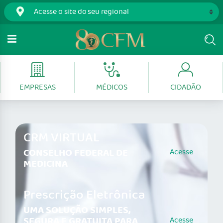
EMPRESAS
MÉDICOS
CIDADÃO
CRM VIRTUAL
CONSELHO FEDERAL DE
Acesse
MEDICINA
Prescrição Eletrônica
UMA SOLUÇÃO SIMPLES,
SEGURA E GRATUITA PARA
Acesse