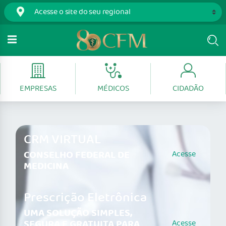
EMPRESAS
MÉDICOS
CIDADÃO
CRM VIRTUAL
CONSELHO FEDERAL DE
Acesse
MEDICINA
Prescrição Eletrônica
UMA SOLUÇÃO SIMPLES,
SEGURA E GRATUITA PARA
Acesse