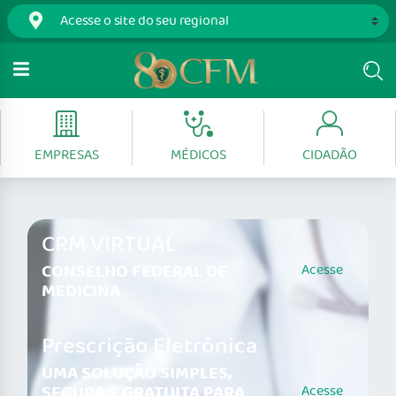
EMPRESAS
MÉDICOS
CIDADÃO
CRM VIRTUAL
CONSELHO FEDERAL DE
Acesse
MEDICINA
Prescrição Eletrônica
UMA SOLUÇÃO SIMPLES,
SEGURA E GRATUITA PARA
Acesse