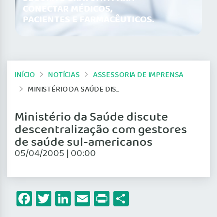
CONECTAR MÉDICOS,
PACIENTES E FARMACÊUTICOS.
INÍCIO
NOTÍCIAS
ASSESSORIA DE IMPRENSA
MINISTÉRIO DA SAÚDE DISCUTE DESCENTRALIZAÇÃO COM GESTORES DE SAÚDE SUL-AMERICANOS
Ministério da Saúde discute
descentralização com gestores
de saúde sul-americanos
05/04/2005 | 00:00
Facebook
Twitter
LinkedIn
Email
Print
Share